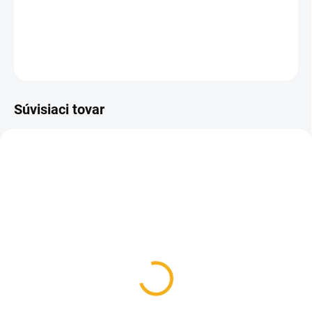
litrov.
DETAILNÉ INFORMÁCIE
OPÝTAŤ SA
Súvisiaci tovar
SKLADOM
SKLADOM
Cedník dvojradový
Cedník na med dvojitý
plastový
vypuklý výsuvný nerez Ø
24 cm
15,50 €