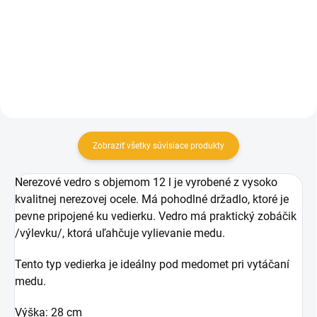
33,90 €
Do košíka
Do košíka
Zobraziť všetky súvisiace produkty
Nerezové vedro s objemom 12 l je vyrobené z vysoko
kvalitnej nerezovej ocele. Má pohodlné držadlo, ktoré je
pevne pripojené ku vedierku. Vedro má praktický zobáčik
/výlevku/, ktorá uľahčuje vylievanie medu.
Tento typ vedierka je ideálny pod medomet pri vytáčaní
medu.
Výška: 28 cm