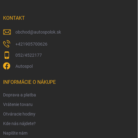
ä
t
i
KONTAKT
e
obchod
@
autospolok.sk
+421905700626
052/4522177
Autospol
INFORMÁCIE O NÁKUPE
Doprava a platba
Vrátenie tovaru
Otváracie hodiny
Kde nás nájdete?
Napíšte nám