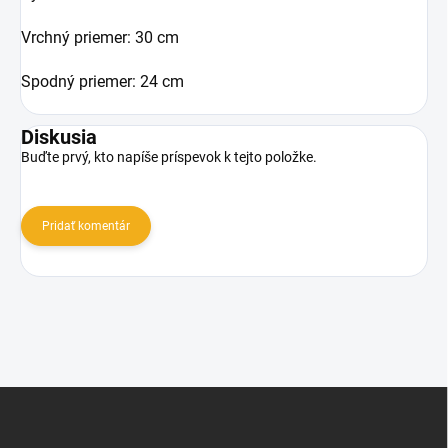
Vrchný priemer: 30 cm
Spodný priemer: 24 cm
Diskusia
Buďte prvý, kto napíše príspevok k tejto položke.
Pridať komentár
Z
á
p