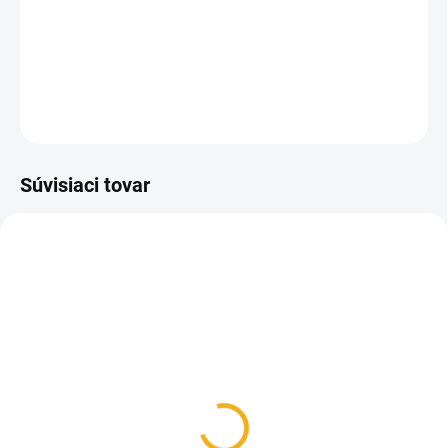
Nádoba na prepravu a uskladnenie medu z bieleho
kvalitného plastu.
DETAILNÉ INFORMÁCIE
OPÝTAŤ SA
Súvisiaci tovar
SKLADOM
SKLADOM
Cedník na nádobu na
Cedník sito uhelonové s
med
ušami