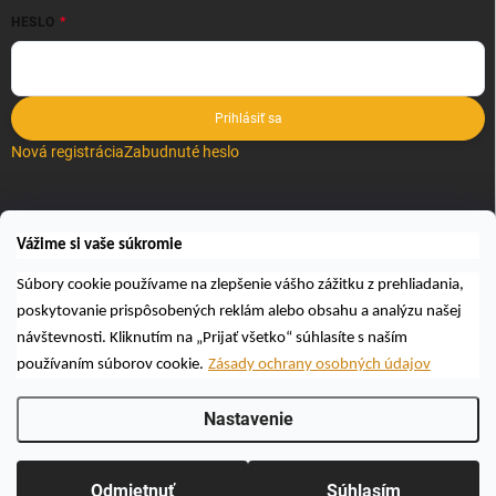
HESLO
Prihlásiť sa
Nová registrácia
Zabudnuté heslo
VYHĽADÁVANIE
Vážime si vaše súkromie
Hľadať
Súbory cookie používame na zlepšenie vášho zážitku z prehliadania,
poskytovanie prispôsobených reklám alebo obsahu a analýzu našej
návštevnosti. Kliknutím na „Prijať všetko“ súhlasíte s naším
používaním súborov cookie.
Zásady ochrany osobných údajov
Nastavenie
Copyright 2026
Včelárske a poľovnícke potreby AUTOSPOL O.K., s.r.o.
.
Všetky práva vyhradené.
Upraviť nastavenie cookies
Odmietnuť
Súhlasím