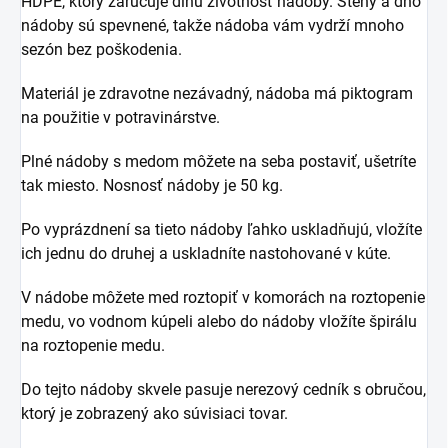
HDPE, ktorý zaručuje dlhú životnosť nádoby. Steny a dno
nádoby sú spevnené, takže nádoba vám vydrží mnoho
sezón bez poškodenia.
Materiál je zdravotne nezávadný, nádoba má piktogram
na použitie v potravinárstve.
Plné nádoby s medom môžete na seba postaviť, ušetríte
tak miesto. Nosnosť nádoby je 50 kg.
Po vyprázdnení sa tieto nádoby ľahko uskladňujú, vložíte
ich jednu do druhej a uskladníte nastohované v kúte.
V nádobe môžete med roztopiť v komorách na roztopenie
medu, vo vodnom kúpeli alebo do nádoby vložíte špirálu
na roztopenie medu.
Do tejto nádoby skvele pasuje nerezový cedník s obručou,
ktorý je zobrazený ako súvisiaci tovar.