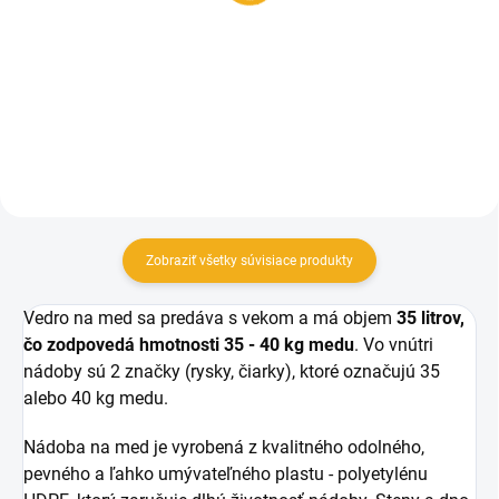
8,90 €
14,50 €
Do košíka
Do košíka
Zobraziť všetky súvisiace produkty
Vedro na med sa predáva s vekom a má objem
35 litrov,
čo zodpovedá hmotnosti 35 - 40 kg medu
. Vo vnútri
nádoby sú 2 značky (rysky, čiarky), ktoré označujú 35
alebo 40 kg medu.
Nádoba na med je vyrobená z kvalitného odolného,
pevného a ľahko umývateľného plastu - polyetylénu