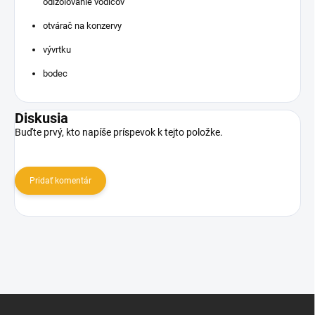
odizolovanie vodičov
otvárač na konzervy
vývrtku
bodec
Diskusia
Buďte prvý, kto napíše príspevok k tejto položke.
Pridať komentár
Z