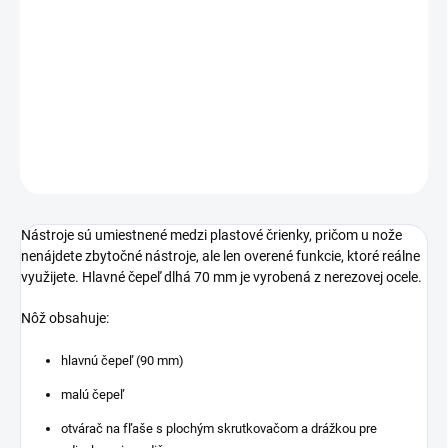
Multifukčný nôž 100-NH-6A od tradičného českého výrobcu nožov
Mikov sa môže stať Vaším skvelým spoločníkom na cestách,
vďaka mnohým užitočným funkciám.
DETAILNÉ INFORMÁCIE
OPÝTAŤ SA
Nástroje sú umiestnené medzi plastové črienky, pričom u nože
nenájdete zbytočné nástroje, ale len overené funkcie, ktoré reálne
využijete. Hlavné čepeľ dlhá 70 mm je vyrobená z nerezovej ocele.
Nôž obsahuje:
hlavnú čepeľ (90 mm)
malú čepeľ
otvárač na fľaše s plochým skrutkovačom a drážkou pre