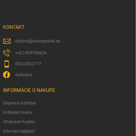
á
p
ä
t
i
KONTAKT
e
obchod
@
autospolok.sk
+421905700626
052/4522177
Autospol
INFORMÁCIE O NÁKUPE
Doprava a platba
Vrátenie tovaru
Otváracie hodiny
Kde nás nájdete?