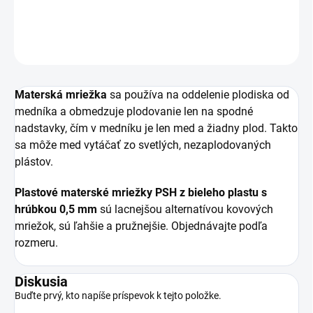
DETAILNÉ INFORMÁCIE
OPÝTAŤ SA
Materská mriežka
sa používa na oddelenie plodiska od
medníka a obmedzuje plodovanie len na spodné
nadstavky, čím v medníku je len med a žiadny plod. Takto
sa môže med vytáčať zo svetlých, nezaplodovaných
plástov.
Plastové materské mriežky PSH z bieleho plastu s
hrúbkou 0,5 mm
sú lacnejšou alternatívou kovových
mriežok, sú ľahšie a pružnejšie. Objednávajte podľa
rozmeru.
Diskusia
Buďte prvý, kto napíše príspevok k tejto položke.