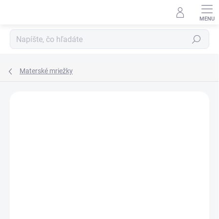
Prejsť
na
obsah
Hľadať
Materské mriežky