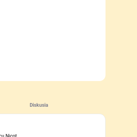
NOSTI
UČENIA
−
+
Pridať do košíka
erská mriežka z hrubého plastu rozmer 50 x 50 cm.
ILNÉ INFORMÁCIE
OPÝTAŤ SA
Diskusia
u Nicot.