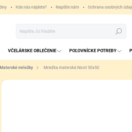
diny
Kde nás nájdete?
Napíšte nám
Ochrana osobných údaj
Hľadať
VČELÁRSKE OBLEČENIE
POĽOVNÍCKE POTREBY
P
Materské mriežky
Mriežka materská Nicot 50x50
ZNAČKA:
NICOT
4,
Jedn
SK
cena
MÔŽ
DO:
11.