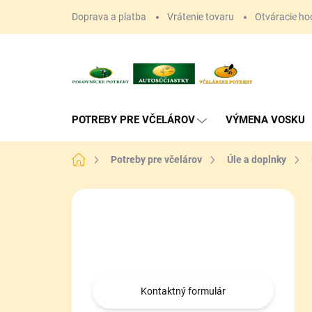
Prejsť
Doprava a platba
Vrátenie tovaru
Otváracie ho
na
obsah
POTREBY PRE VČELÁROV
VÝMENA VOSKU
Domov
Potreby pre včelárov
Úle a doplnky
B
o
Máte otázku?
č
n
Obráťte sa na nás.
ý
p
a
Kontaktný formulár
n