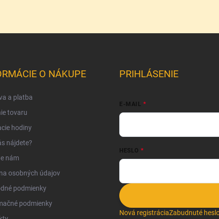
ORMÁCIE O NÁKUPE
PRIHLÁSENIE
a a platba
E-MAIL
ie tovaru
cie hodiny
s nájdete?
HESLO
te nám
na osobných údajov
dné podmienky
mačné podmienky
Nová registrácia
Zabudnuté hesl
kty