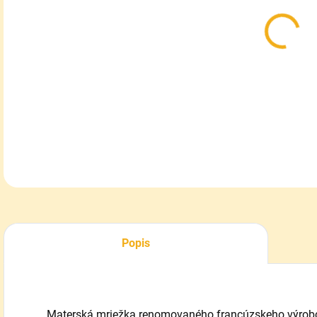
MOŽ
DOR
Mat
DETA
Popis
Materská mriežka renomovaného francúzskeho výrobc