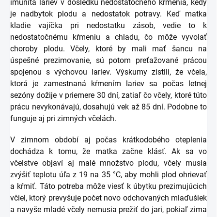
imunita lariev v dôsledku nedostatočného kŕmenia, kedy
je nadbytok plodu a nedostatok potravy. Keď matka
kladie vajíčka pri nedostatku zásob, vedie to k
nedostatočnému kŕmeniu a chladu, čo môže vyvolať
choroby plodu. Včely, ktoré by mali mať šancu na
úspešné prezimovanie, sú potom preťažované prácou
spojenou s výchovou lariev. Výskumy zistili, že včela,
ktorá je zamestnaná kŕmením lariev sa počas letnej
sezóny dožije v priemere 30 dní, zatiaľ čo včely, ktoré túto
prácu nevykonávajú, dosahujú vek až 85 dní. Podobne to
funguje aj pri zimných včelách.
V zimnom období aj počas krátkodobého oteplenia
dochádza k tomu, že matka začne klásť. Ak sa vo
včelstve objaví aj malé množstvo plodu, včely musia
zvýšiť teplotu úľa z 19 na 35 °C, aby mohli plod ohrievať
a kŕmiť. Táto potreba môže viesť k úbytku prezimujúcich
včiel, ktorý prevyšuje počet novo odchovaných mlaďušiek
a navyše mladé včely nemusia prežiť do jari, pokiaľ zima