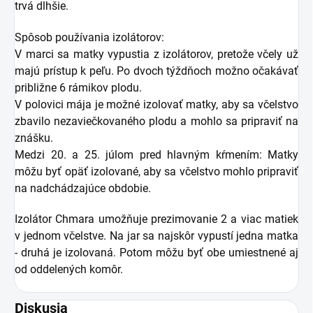
trvá dlhšie.
Spôsob používania izolátorov:
V marci sa matky vypustia z izolátorov, pretože včely už
majú prístup k peľu. Po dvoch týždňoch možno očakávať
približne 6 rámikov plodu.
V polovici mája je možné izolovať matky, aby sa včelstvo
zbavilo nezaviečkovaného plodu a mohlo sa pripraviť na
znášku.
Medzi 20. a 25. júlom pred hlavným kŕmením: Matky
môžu byť opäť izolované, aby sa včelstvo mohlo pripraviť
na nadchádzajúce obdobie.
Izolátor Chmara umožňuje prezimovanie 2 a viac matiek
v jednom včelstve. Na jar sa najskôr vypustí jedna matka
- druhá je izolovaná. Potom môžu byť obe umiestnené aj
od oddelených komôr.
Diskusia