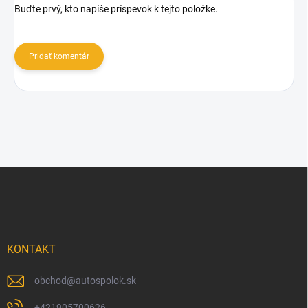
Buďte prvý, kto napíše príspevok k tejto položke.
Pridať komentár
Z
á
p
ä
t
i
KONTAKT
e
obchod
@
autospolok.sk
+421905700626