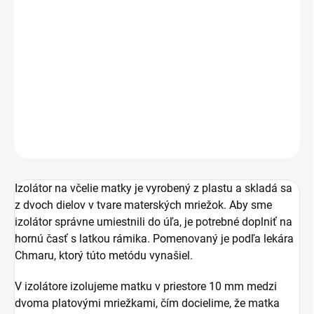
−
+
Pridať do košíka
Plastový izolátor včelej matky slúži na úplné zastavenie
plodovania v období jesene a zimy.
DETAILNÉ INFORMÁCIE
OPÝTAŤ SA
Izolátor na včelie matky je vyrobený z plastu a skladá sa
z dvoch dielov v tvare materských mriežok. Aby sme
izolátor správne umiestnili do úľa, je potrebné doplniť na
hornú časť s latkou rámika. Pomenovaný je podľa lekára
Chmaru, ktorý túto metódu vynašiel.
V izolátore izolujeme matku v priestore 10 mm medzi
dvoma platovými mriežkami, čím docielime, že matka