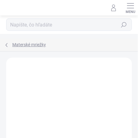
Prejsť
na
obsah
Hľadať
Materské mriežky