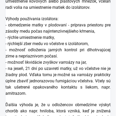
umiestnenie kovových alebo plastových mriežok, včelári
radi volia na umiestnenie matiek do izolátorov.
Výhody používania izolátora:
- obmedzenie matky v plodovaní - príprava priestoru pre
zásoby medu počas najintenzívnejšieho kŕmenia,
- rýchle umiestnenie matky,
- rýchlejší zber medu vo včelstve s izolátorom,
- možnosť odloženia jarných kontrol pri dlhotrvajúcej
zime a nepriaznivom počasí.
- možnosť likvidácie zvyškov varroázy na jar,
- na jeseň, 21 dní po uzavretí matky, už vo včelstve nie je
žiadny plod. Vďaka tomu je možné sa varroázy prakticky
úplne zbaviť jednorazovou fumigáciou včelstva. Včely sú
tak ušetrené opakovaného kontaktu s liekom, napr.
amitrazom.
Ďalšia výhoda je, že u odložencov obmedzíme výskyt
chorôb ako napr. hniloba, ktorá vzniká, keď je znížená