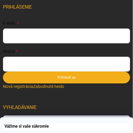
PRIHLÁSENIE
E-MAIL
HESLO
Prihlásiť sa
Nová registrácia
Zabudnuté heslo
VYHĽADÁVANIE
Hľadať
Vážime si vaše súkromie