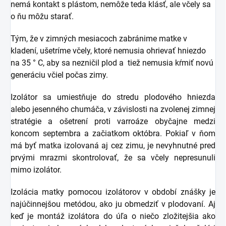
nemá kontakt s plástom, nemôže teda klásť, ale včely sa
o ňu môžu starať.
Tým, že v zimných mesiacoch zabránime matke v
kladení, ušetríme včely, ktoré nemusia ohrievať hniezdo
na 35 ° C, aby sa nezničil plod a tiež nemusia kŕmiť novú
generáciu včiel počas zimy.
Izolátor sa umiestňuje do stredu plodového hniezda
alebo jesenného chumáča, v závislosti na zvolenej zimnej
stratégie a ošetrení proti varroáze obyčajne medzi
koncom septembra a začiatkom októbra. Pokiaľ v ňom
má byť matka izolovaná aj cez zimu, je nevyhnutné pred
prvými mrazmi skontrolovať, že sa včely nepresunuli
mimo izolátor.
Izolácia matky pomocou izolátorov v období znášky je
najúčinnejšou metódou, ako ju obmedziť v plodovaní. Aj
keď je montáž izolátora do úľa o niečo zložitejšia ako