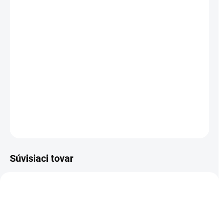
Certan B 401 – biologická ochrana plástov
Prírodný prípravok na báze
Bacillus thuringiensis
účinne
ničí larvy víjačky voštinovej bez chemických zvyškov vo
vosku a mede. Bezpečný pre včely, vhodný pre ekologické
včelárstvo. Jedna aplikácia chráni rámiky počas celého
uskladnenia.
DETAILNÉ INFORMÁCIE
OPÝTAŤ SA
Súvisiaci tovar