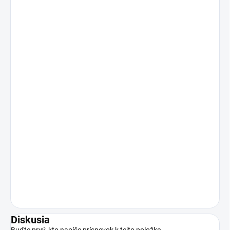
Diskusia
Buďte prvý, kto napíše príspevok k tejto položke.