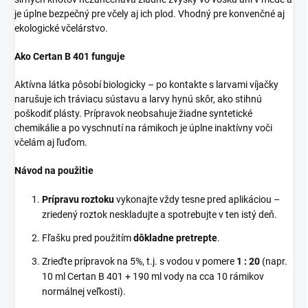
je úplne bezpečný pre včely aj ich plod. Vhodný pre konvenčné aj
ekologické včelárstvo.
Ako Certan B 401 funguje
Aktívna látka pôsobí biologicky – po kontakte s larvami víjačky
narušuje ich tráviacu sústavu a larvy hynú skôr, ako stihnú
poškodiť plásty. Prípravok neobsahuje žiadne syntetické
chemikálie a po vyschnutí na rámikoch je úplne inaktívny voči
včelám aj ľuďom.
Návod na použitie
Prípravu roztoku
vykonajte vždy tesne pred aplikáciou –
zriedený roztok neskladujte a spotrebujte v ten istý deň.
Fľašku pred použitím
dôkladne pretrepte
.
Zrieďte prípravok na 5%, t.j. s vodou v pomere
1 : 20
(napr.
10 ml Certan B 401 + 190 ml vody na cca 10 rámikov
normálnej veľkosti).