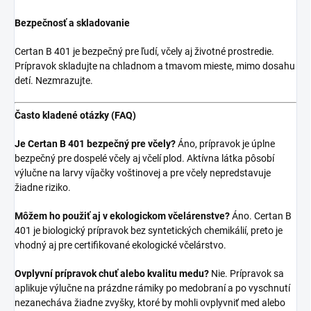
Bezpečnosť a skladovanie
Certan B 401 je bezpečný pre ľudí, včely aj životné prostredie.
Prípravok skladujte na chladnom a tmavom mieste, mimo dosahu
detí. Nezmrazujte.
Často kladené otázky (FAQ)
Je Certan B 401 bezpečný pre včely?
Áno, prípravok je úplne
bezpečný pre dospelé včely aj včelí plod. Aktívna látka pôsobí
výlučne na larvy víjačky voštinovej a pre včely nepredstavuje
žiadne riziko.
Môžem ho použiť aj v ekologickom včelárenstve?
Áno. Certan B
401 je biologický prípravok bez syntetických chemikálií, preto je
vhodný aj pre certifikované ekologické včelárstvo.
Ovplyvní prípravok chuť alebo kvalitu medu?
Nie. Prípravok sa
aplikuje výlučne na prázdne rámiky po medobraní a po vyschnutí
nezanecháva žiadne zvyšky, ktoré by mohli ovplyvniť med alebo