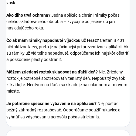
vosk.
Ako dlho trvá ochrana?
Jedna aplikácia chráni rámiky počas
celého skladovacieho obdobia – zvyčajne od jesene do jari
nasledujúceho roka.
Čo ak mám rámiky napadnuté víjačkou už teraz?
Certan B 401
ničí aktívne larvy, preto je najúčinnejší pri preventívnej aplikácii. Ak
sú rámiky už viditeľne napadnuté, odporúčame ich najskôr ošetriť
a poškodené plásty odstrániť.
Môžem zriedený roztok skladovať na ďalší deň?
Nie. Zriedený
roztok je potrebné spotrebovať v ten istý deň. Nepoužitý zvyšok
zlikvidujte. Neotvorená fľaša sa skladuje na chladnom a tmavom
mieste.
Je potrebné špeciálne vybavenie na aplikáciu?
Nie, postačí
bežný záhradný rozprašovač. Odporúčame použiť rukavice a
vyhnúť sa vdychovaniu aerosólu počas striekania.