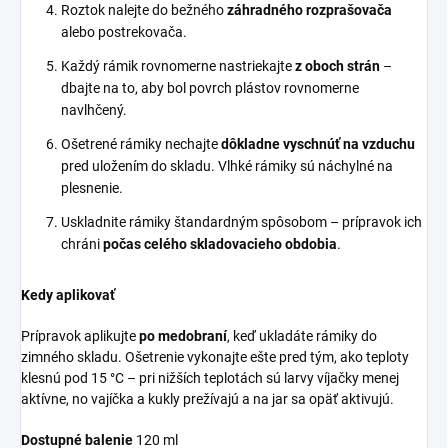
Roztok nalejte do bežného
záhradného rozprašovača
alebo postrekovača.
Každý rámik rovnomerne nastriekajte
z oboch strán
–
dbajte na to, aby bol povrch plástov rovnomerne
navlhčený.
Ošetrené rámiky nechajte
dôkladne vyschnúť na vzduchu
pred uložením do skladu. Vlhké rámiky sú náchylné na
plesnenie.
Uskladnite rámiky štandardným spôsobom – prípravok ich
chráni
počas celého skladovacieho obdobia
.
Kedy aplikovať
Prípravok aplikujte
po medobraní
, keď ukladáte rámiky do
zimného skladu. Ošetrenie vykonajte ešte pred tým, ako teploty
klesnú pod 15 °C – pri nižších teplotách sú larvy víjačky menej
aktívne, no vajíčka a kukly prežívajú a na jar sa opäť aktivujú.
Dostupné balenie
120 ml