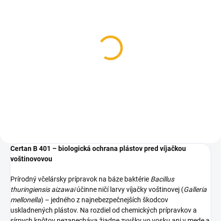
SKLADOM
Sírne knôty
3,20 €
od
Detail
Certan B 401 – biologická ochrana plástov pred víjačkou
voštinovovou
Prírodný včelársky prípravok na báze baktérie
Bacillus
thuringiensis aizawai
účinne ničí larvy víjačky voštinovej (
Galleria
mellonella
) – jedného z najnebezpečnejších škodcov
uskladnených plástov. Na rozdiel od chemických prípravkov a
sírnych knôtov nezanecháva žiadne zvyšky vo vosku ani v mede a