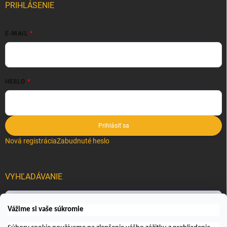
PRIHLÁSENIE
E-MAIL
HESLO
Prihlásiť sa
Nová registrácia
Zabudnuté heslo
VYHĽADÁVANIE
Hľadať
Vážime si vaše súkromie