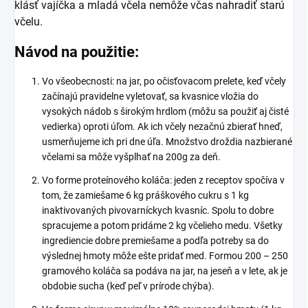
klásť vajíčka a mladá včela nemôže včas nahradiť starú
včelu.
Návod na použitie:
Vo všeobecnosti: na jar, po očisťovacom prelete, keď včely
začínajú pravidelne vyletovať, sa kvasnice vložia do
vysokých nádob s širokým hrdlom (môžu sa použiť aj čisté
vedierka) oproti úľom. Ak ich včely nezačnú zbierať hneď,
usmerňujeme ich pri dne úľa. Množstvo droždia nazbierané
včelami sa môže vyšplhať na 200g za deň.
Vo forme proteínového koláča: jeden z receptov spočíva v
tom, že zamiešame 6 kg práškového cukru s 1 kg
inaktivovaných pivovarníckych kvasníc. Spolu to dobre
spracujeme a potom pridáme 2 kg včelieho medu. Všetky
ingrediencie dobre premiešame a podľa potreby sa do
výslednej hmoty môže ešte pridať med. Formou 200 – 250
gramového koláča sa podáva na jar, na jeseň a v lete, ak je
obdobie sucha (keď peľ v prírode chýba).