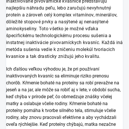
Inaktivované pivovarnícke kvasnice predstavujú
najlepšiu náhradu peľu, lebo zaručujú nevyhnutný
proteín a zároveň celý komplex vitamínov, minerálov,
dôležité stopové prvky a nasýtené aj nenasýtené
aminokyseliny. Toto všetko je možné vďaka
špecifickému technologickému procesu sušenia a
instatnej inaktivácie pivovarníckych kvasníc. Každá iná
metóda sušenia vedie k zničeniu molekúl tvoriacich
kvasnice a tak drasticky znižujú jeho kvalitu.
Ich ďalšou veľkou výhodou je, že pri používaní
inaktivovaných kvasníc sa eliminuje riziko prenosu
chorôb. Kŕmenie bohaté na proteíny sa robí prevažne na
jeseň a na jar, ale môže sa robiť aj v lete, v období sucha,
keď chýba v prírode peľ; čo obmedzuje znášky včelej
matky a oslabuje včelie rodiny. Kŕmenie bohaté na
proteíny pomáha k tvorbe silného tela, stimuluje včelie
rodiny, aby znovu pracovali efektívne a aby vychádzali
oveľa rýchlejšie. Keď proteíny chýbajú, matka nezačne