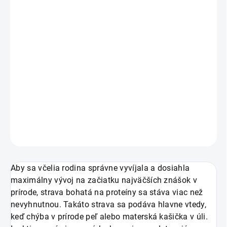
MOŽNOSTI
DORUČENIA
−
+
Pridať do košíka
FeedBeer je proteínový doplnok pre včely a používa sa
ako náhrada peľu, 1 kg.
DETAILNÉ INFORMÁCIE
OPÝTAŤ SA
Aby sa včelia rodina správne vyvíjala a dosiahla
maximálny vývoj na začiatku najväčších znášok v
prírode, strava bohatá na proteíny sa stáva viac než
nevyhnutnou. Takáto strava sa podáva hlavne vtedy,
keď chýba v prírode peľ alebo materská kašička v úli.