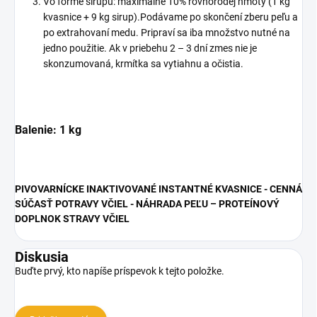
Vo forme sirupu: maximálne 10% rovnorodej hmoty (1 kg
kvasnice + 9 kg sirup).Podávame po skončení zberu peľu a
po extrahovaní medu. Pripraví sa iba množstvo nutné na
jedno použitie. Ak v priebehu 2 – 3 dní zmes nie je
skonzumovaná, krmítka sa vytiahnu a očistia.
Balenie: 1 kg
PIVOVARNÍCKE INAKTIVOVANÉ INSTANTNÉ KVASNICE - CENNÁ
SÚČASŤ POTRAVY VČIEL - NÁHRADA PEĽU – PROTEÍNOVÝ
DOPLNOK STRAVY VČIEL
Diskusia
Buďte prvý, kto napíše príspevok k tejto položke.