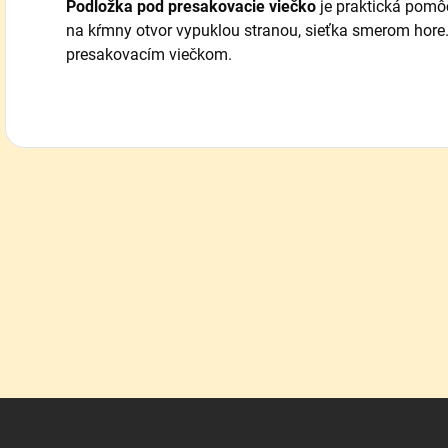
Podložka pod presakovacie viečko
je praktická pomôc
na kŕmny otvor vypuklou stranou, sieťka smerom hore
presakovacím viečkom.