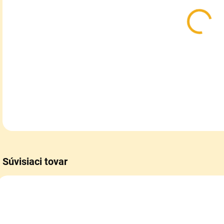
DETA
Súvisiaci tovar