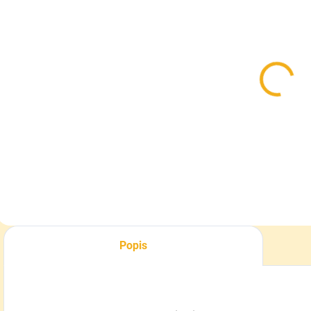
SKLADOM
Víčko na
kŕmenie včiel
na 4 L fľašu 80
a 16 otvorové
0,32 €
od
Detail
Popis