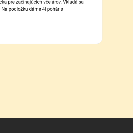
ka pre začínajúcich včelárov. Vkladá sa
. Na podložku dáme 4l pohár s