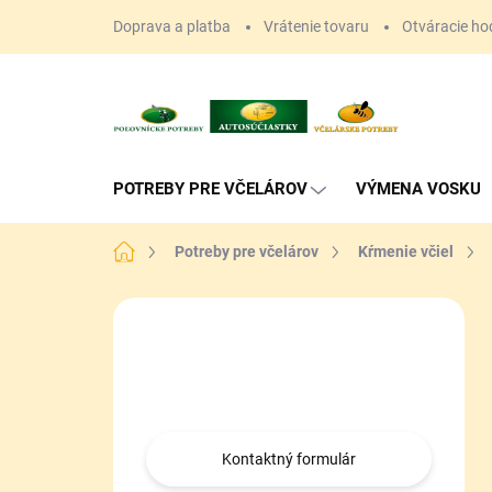
Prejsť
Doprava a platba
Vrátenie tovaru
Otváracie ho
na
obsah
POTREBY PRE VČELÁROV
VÝMENA VOSKU
Domov
Potreby pre včelárov
Kŕmenie včiel
B
o
Máte otázku?
č
n
Obráťte sa na nás.
ý
p
a
Kontaktný formulár
n