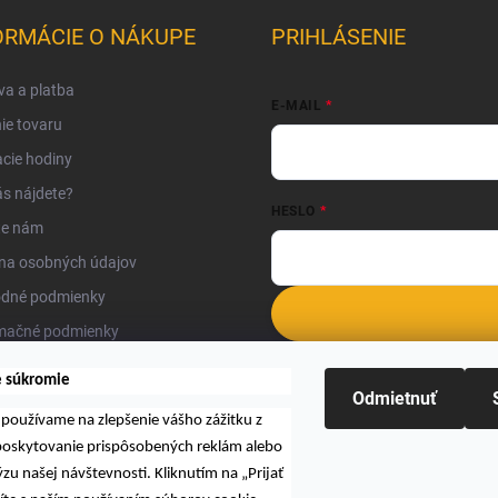
ORMÁCIE O NÁKUPE
PRIHLÁSENIE
a a platba
E-MAIL
ie tovaru
cie hodiny
s nájdete?
HESLO
te nám
na osobných údajov
dné podmienky
mačné podmienky
Nová registrácia
Zabudnuté hesl
kty
e súkromie
Odmietnuť
používame na zlepšenie vášho zážitku z
 poskytovanie prispôsobených reklám alebo
zu našej návštevnosti. Kliknutím na „Prijať