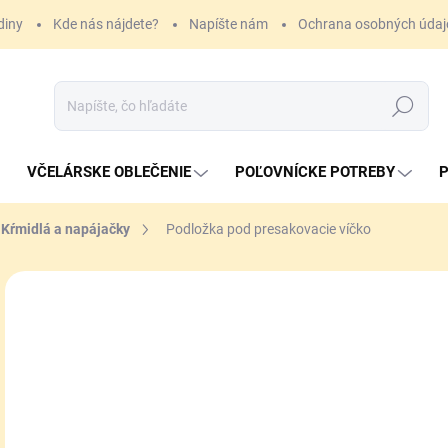
diny
Kde nás nájdete?
Napíšte nám
Ochrana osobných údaj
Hľadať
VČELÁRSKE OBLEČENIE
POĽOVNÍCKE POTREBY
P
Kŕmidlá a napájačky
Podložka pod presakovacie víčko
3,
Jedn
SK
cena
MÔŽ
DO:
11.
MOŽ
DOR