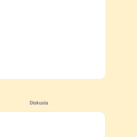
−
+
Pridať do košíka
hle stropné kŕmidlo s krytom a objemom 2 litre sa používa
okŕmenie včiel sirupom.
ILNÉ INFORMÁCIE
OPÝTAŤ SA
Diskusia