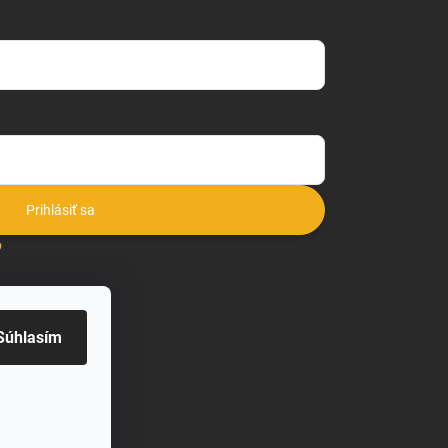
Prihlásiť sa
o
Súhlasím