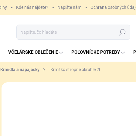
diny
Kde nás nájdete?
Napíšte nám
Ochrana osobných údaj
Hľadať
VČELÁRSKE OBLEČENIE
POĽOVNÍCKE POTREBY
P
Kŕmidlá a napájačky
Krmítko stropné okrúhle 2L
7,
Jedn
SK
cena
MÔŽ
DO:
11.
MOŽ
DOR