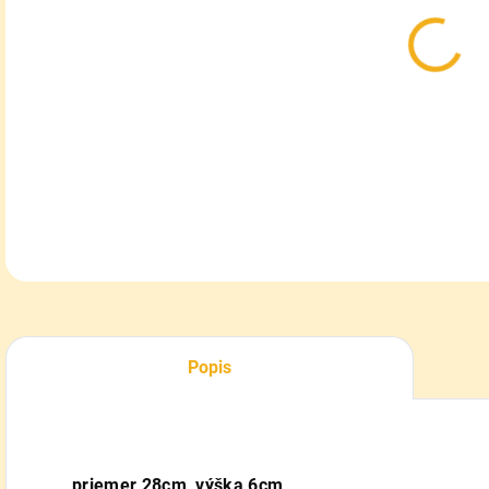
Okrú
na d
DETA
Popis
priemer 28cm, výška 6cm