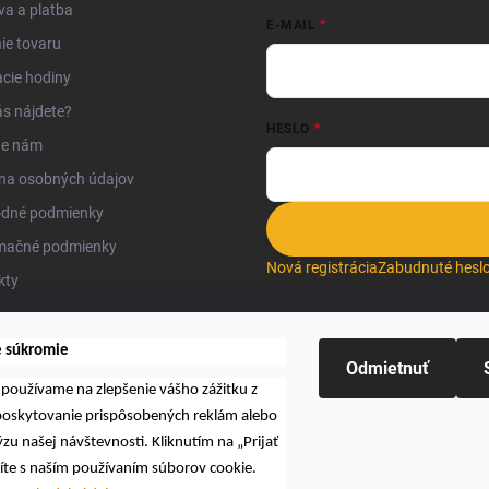
a a platba
E-MAIL
ie tovaru
cie hodiny
s nájdete?
HESLO
te nám
na osobných údajov
dné podmienky
mačné podmienky
Nová registrácia
Zabudnuté hesl
kty
e súkromie
Odmietnuť
používame na zlepšenie vášho zážitku z
Hľadať
 poskytovanie prispôsobených reklám alebo
zu našej návštevnosti. Kliknutím na „Prijať
íte s naším používaním súborov cookie.