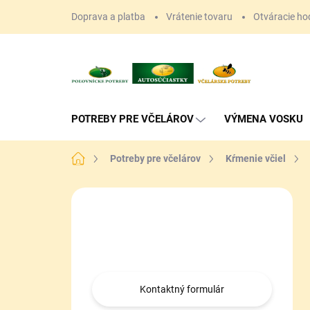
Prejsť
Doprava a platba
Vrátenie tovaru
Otváracie ho
na
obsah
POTREBY PRE VČELÁROV
VÝMENA VOSKU
Domov
Potreby pre včelárov
Kŕmenie včiel
B
o
Máte otázku?
č
n
Obráťte sa na nás.
ý
p
a
Kontaktný formulár
n