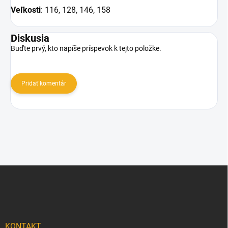
Veľkosti
: 116, 128, 146, 158
Diskusia
Buďte prvý, kto napíše príspevok k tejto položke.
Pridať komentár
Z
á
p
ä
t
i
KONTAKT