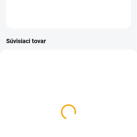
DETAILNÉ INFORMÁCIE
OPÝTAŤ SA
Súvisiaci tovar
SKLADOM
Rukavice včelárske
Happy bee
9,50 €
Detail