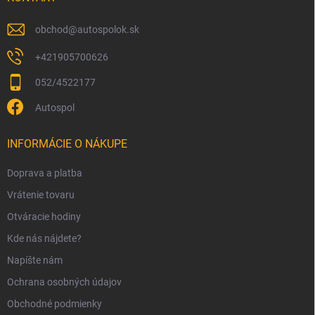
e
obchod
@
autospolok.sk
+421905700626
052/4522177
Autospol
INFORMÁCIE O NÁKUPE
Doprava a platba
Vrátenie tovaru
Otváracie hodiny
Kde nás nájdete?
Napíšte nám
Ochrana osobných údajov
Obchodné podmienky