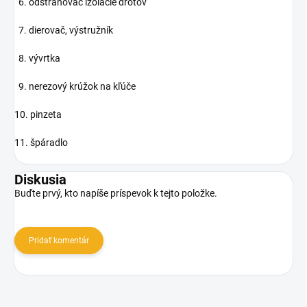
6. odstraňovač izolácie drôtov
7. dierovač, výstružník
8. vývrtka
9. nerezový krúžok na kľúče
10. pinzeta
11. špáradlo
Diskusia
Buďte prvý, kto napíše príspevok k tejto položke.
Pridať komentár