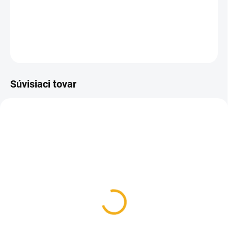
Vreckový nôž veľkosti 130 mm. Obsahuje 11 funkcií.
DETAILNÉ INFORMÁCIE
OPÝTAŤ SA
Súvisiaci tovar
SKLADOM
Victorinox 7.8714 brúska
na nože
17,30 €