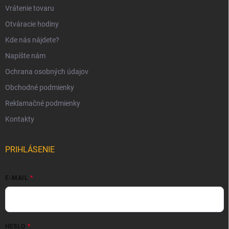
Vrátenie tovaru
Otváracie hodiny
Kde nás nájdete?
Napíšte nám
Ochrana osobných údajov
Obchodné podmienky
Reklamačné podmienky
Kontakty
PRIHLÁSENIE
E-MAIL
HESLO