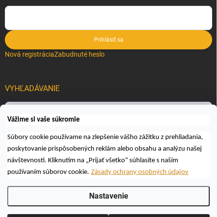
Prihlásiť sa
Nová registrácia
Zabudnuté heslo
VYHĽADÁVANIE
Hľadať
Vážime si vaše súkromie
Súbory cookie používame na zlepšenie vášho zážitku z prehliadania,
poskytovanie prispôsobených reklám alebo obsahu a analýzu našej
návštevnosti. Kliknutím na „Prijať všetko“ súhlasíte s naším
používaním súborov cookie.
Zásady ochrany osobných údajov
Copyright 2026
Včelárske a poľovnícke potreby AUTOSPOL O.K., s.r.o.
.
Nastavenie
Všetky práva vyhradené.
Upraviť nastavenie cookies
Vytvoril Shoptet