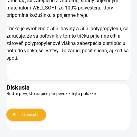
ramená/, sú zateplené z vnútornej strany príjemným
materiálom WELLSOFT zo 100% polyesteru, ktorý
pripomína kožušinku a príjemne hreje.
Tričko je vyrobené z 50% bavlny a 50% polypropylénu, čo
zaručuje, že sa poľovník v tomto tričku príjemne cíti a
zároveň polypropylénové vlákna zabezpečia distribúciu
potu do vonkajšej vrstvy. To zaručí pocit sucha, aj keď sa
spotí.
Diskusia
Buďte prvý, kto napíše príspevok k tejto položke.
Pridať komentár