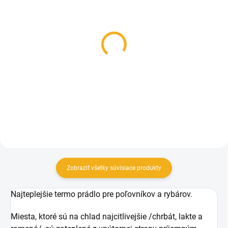
SKLADOM
SKLADOM
Termo spodky pre
Ľadvinový pás pre
poľovníka hrejivé
poľovníkov Termovel
44,90 €
25,90 €
od
od
Detail
Detail
Zobraziť všetky súvisiace produkty
Najteplejšie termo prádlo pre poľovníkov a rybárov.
Miesta, ktoré sú na chlad najcitlivejšie /chrbát, lakte a