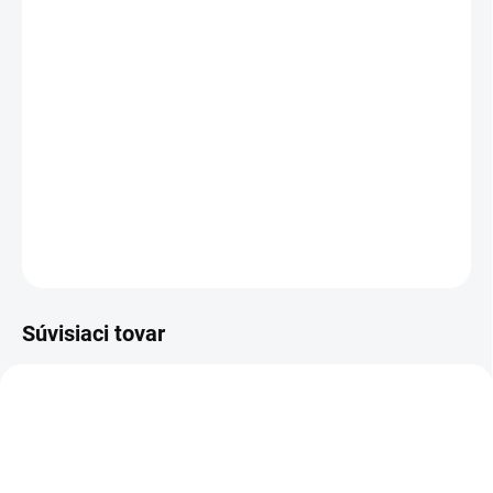
MOŽNOSTI DORUČENIA
−
+
Pridať do košíka
Teplé termo prádlo - tričko pre poľovníkov určené hlavne
na posed.
DETAILNÉ INFORMÁCIE
OPÝTAŤ SA
Súvisiaci tovar
TIP