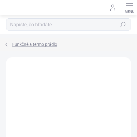
Prejsť
na
obsah
Hľadať
Funkčné a termo prádlo
ZNAČKA:
TERMOVEL