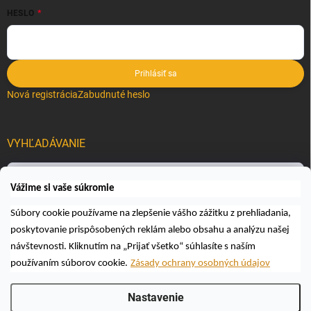
HESLO
Prihlásiť sa
Nová registrácia
Zabudnuté heslo
VYHĽADÁVANIE
Hľadať
Vážime si vaše súkromie
Súbory cookie používame na zlepšenie vášho zážitku z prehliadania,
poskytovanie prispôsobených reklám alebo obsahu a analýzu našej
návštevnosti. Kliknutím na „Prijať všetko“ súhlasíte s naším
používaním súborov cookie.
Zásady ochrany osobných údajov
Copyright 2026
Včelárske a poľovnícke potreby AUTOSPOL O.K., s.r.o.
.
Nastavenie
Všetky práva vyhradené.
Upraviť nastavenie cookies