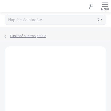
Prejsť
na
obsah
Hľadať
Funkčné a termo prádlo
ZNAČKA:
FORESTMAN