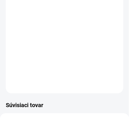
DORUČIŤ DO:
10.8.2026
MOŽNOSTI
DORUČENIA
−
+
Pridať do košíka
Teplé spodky značky Forestman pre poľovníkov s
vysokým podielom bavlny (47%)
DETAILNÉ INFORMÁCIE
OPÝTAŤ SA
Súvisiaci tovar