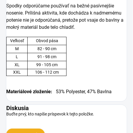
Spodky odporúčame používať na bežné pasívnejšie
nosenie. Prílišná aktivita, kde dochádza k nadmernému
potenie nie je odporúčaná, pretože pot vsaje do bavlny a
mokrý materiál bude telo chladiť.
Veľkosť
Obvod pása
M
82 - 90 cm
L
91 - 98 cm
XL
99 - 105 cm
XXL
106 - 112 cm
Materiálové zloženie:
53%
Polyester, 47% Bavlna
Diskusia
Buďte prvý, kto napíše príspevok k tejto položke.