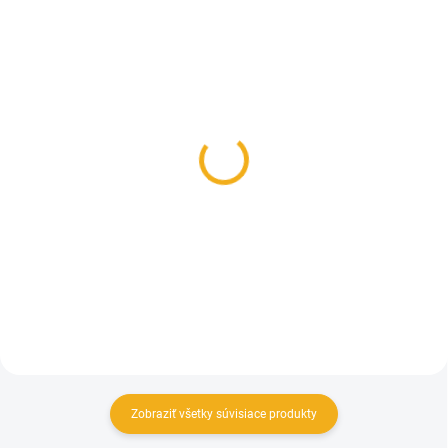
SKLADOM
SKLADOM
Dr. Hunter Winter Lange
Heat Holders
fukčné zimné
Podkolienky
podkolienky
12 €
15,50 €
Detail
Detail
Zobraziť všetky súvisiace produkty