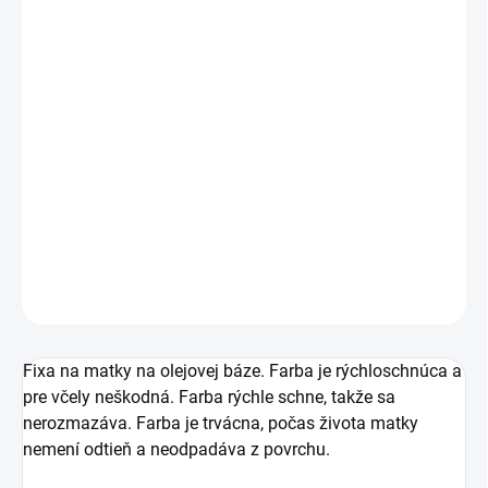
MÔŽEME DORUČIŤ DO:
ZVOĽTE VARIANT
MOŽNOSTI DORUČENIA
−
+
Pridať do košíka
Fixa na značenie včelích matiek na olejovej báze od
značky Uni Paint s tenším hrotom.
DETAILNÉ INFORMÁCIE
OPÝTAŤ SA
Fixa na matky na olejovej báze. Farba je rýchloschnúca a
pre včely neškodná. Farba rýchle schne, takže sa
nerozmazáva. Farba je trvácna, počas života matky
nemení odtieň a neodpadáva z povrchu.