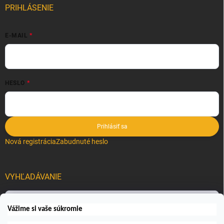
PRIHLÁSENIE
E-MAIL
HESLO
Prihlásiť sa
Nová registrácia
Zabudnuté heslo
VYHĽADÁVANIE
Hľadať
Vážime si vaše súkromie