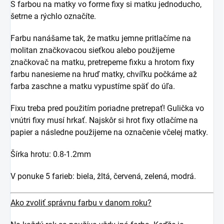
S farbou na matky vo forme fixy si matku jednoducho,
šetrne a rýchlo označíte.
Farbu nanášame tak, že matku jemne pritlačíme na
molitan značkovacou sieťkou alebo použijeme
značkovač na matku, pretrepeme fixku a hrotom fixy
farbu nanesieme na hruď matky, chvíľku počkáme až
farba zaschne a matku vypustíme späť do úľa.
Fixu treba pred použitím poriadne pretrepať! Gulička vo
vnútri fixy musí hrkať. Najskôr si hrot fixy otlačíme na
papier a následne použijeme na označenie včelej matky.
Šírka hrotu: 0.8-1.2mm
V ponuke 5 farieb: biela, žltá, červená, zelená, modrá.
Ako zvoliť správnu farbu v danom roku?