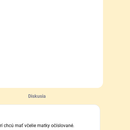
SKLADOM
SKLADOM
lietka na
Značkovač a
matku
výchytka
ychytávacia-
matiek
tipec kov
,60 €
8,80 €
Do košíka
Do košíka
Diskusia
orí chcú mať včelie matky očíslované.