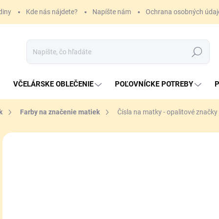
diny
Kde nás nájdete?
Napíšte nám
Ochrana osobných údaj
Hľadať
VČELÁRSKE OBLEČENIE
POĽOVNÍCKE POTREBY
P
k
Farby na značenie matiek
Čísla na matky - opalitové značky
22
Jedn
SK
cena
MÔŽ
DO:
10.
MOŽ
DOR