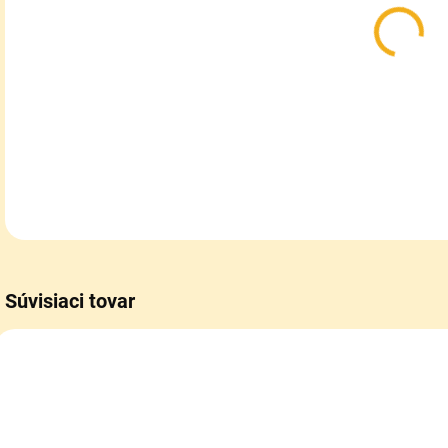
Opal
DETA
Súvisiaci tovar