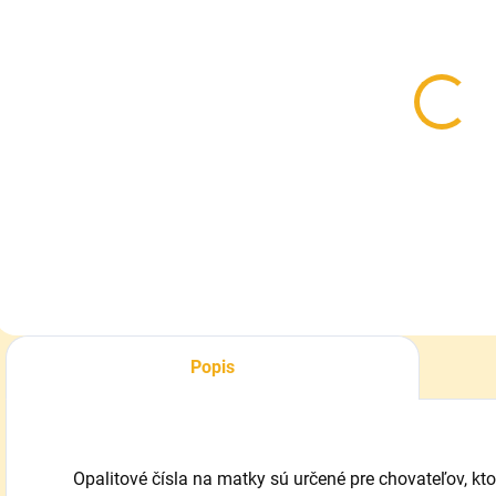
SKLADOM
SKLADOM
Lepidlo na
Pomôcka na
K
opalitové
lepenie čísel
značky na
na matky
v
matku - šelak
š
2,50 €
2,50 €
3
Do košíka
Do košíka
Popis
Opalitové čísla na matky sú určené pre chovateľov, kt