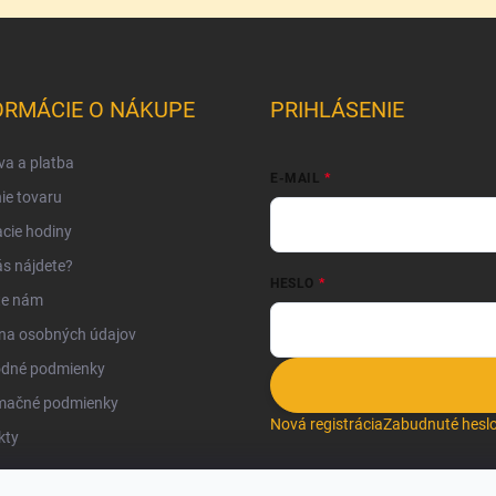
ORMÁCIE O NÁKUPE
PRIHLÁSENIE
a a platba
E-MAIL
ie tovaru
cie hodiny
s nájdete?
HESLO
te nám
na osobných údajov
dné podmienky
mačné podmienky
Nová registrácia
Zabudnuté hesl
kty