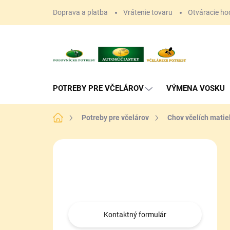
Prejsť
Doprava a platba
Vrátenie tovaru
Otváracie ho
na
obsah
POTREBY PRE VČELÁROV
VÝMENA VOSKU
Domov
Potreby pre včelárov
Chov včelích matie
B
o
Máte otázku?
č
n
Obráťte sa na nás.
ý
p
a
Kontaktný formulár
n