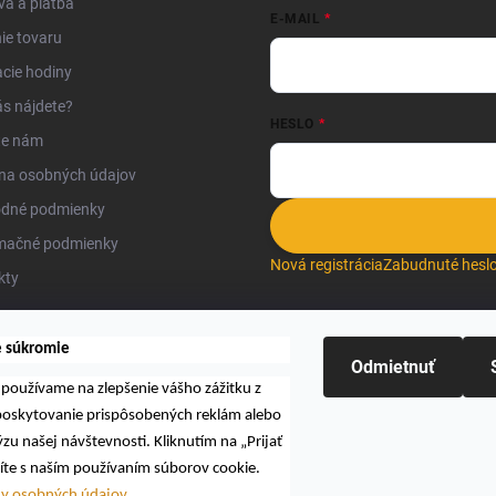
a a platba
E-MAIL
ie tovaru
cie hodiny
s nájdete?
HESLO
te nám
na osobných údajov
dné podmienky
mačné podmienky
Nová registrácia
Zabudnuté hesl
kty
e súkromie
Odmietnuť
používame na zlepšenie vášho zážitku z
Hľadať
 poskytovanie prispôsobených reklám alebo
zu našej návštevnosti. Kliknutím na „Prijať
íte s naším používaním súborov cookie.
ny osobných údajov