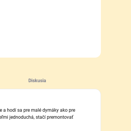
−
+
Pridať do košíka
ILNÉ INFORMÁCIE
OPÝTAŤ SA
Diskusia
že a hodí sa pre malé dymáky ako pre
veľmi jednoduchá, stačí premontovať