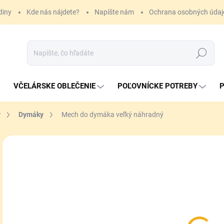
diny
Kde nás nájdete?
Napíšte nám
Ochrana osobných údaj
Hľadať
VČELÁRSKE OBLEČENIE
POĽOVNÍCKE POTREBY
P
y
Dymáky
Mech do dymáka veľký náhradný
8 
Jedn
SK
cena
MÔŽ
DO:
10.
MOŽ
DOR