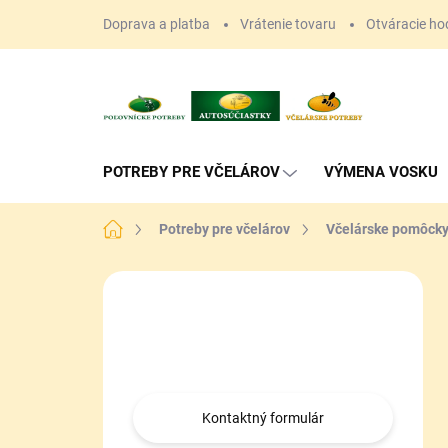
Prejsť
Doprava a platba
Vrátenie tovaru
Otváracie ho
na
obsah
POTREBY PRE VČELÁROV
VÝMENA VOSKU
Domov
Potreby pre včelárov
Včelárske pomôck
B
o
Máte otázku?
č
n
Obráťte sa na nás.
ý
p
a
Kontaktný formulár
n