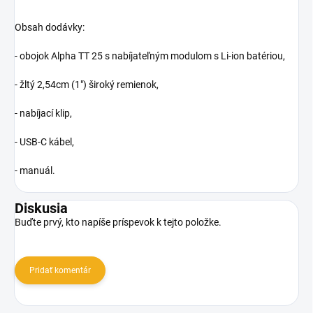
Obsah dodávky:
- obojok Alpha TT 25 s nabíjateľným modulom s Li-ion batériou,
- žltý 2,54cm (1") široký remienok,
- nabíjací klip,
- USB-C kábel,
- manuál.
Diskusia
Buďte prvý, kto napíše príspevok k tejto položke.
Pridať komentár