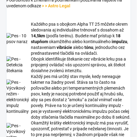
uvedenom odkaze
> > Astro Legal
Každého psa s obojkom Alpha TT 25 môžete okrem
sledovania aj individuálne trénovať s dosahom až
14,5km
(podľa terénu). Budete mať prístup k
18
stupňom
okamžitého alebo kontinuálneho
impulzu
,
nastaveniam
vibrácie
alebo
tónu
, jednoducho cez
prednastavené tlačidlá na ovládači.
Obojok identifikuje štekanie cez vibrácie krku psa a
pripojený ovládač vás upozorní správou, ak štekot
dosiahne zvolenú intenzitu.
Každý pes má určitý stav mysle, kedy nereaguje
takmer na žiadny povel. Stáva sa to často na
poľovačke alebo pri temperamentných plemenách
psov, kedy je naozaj potrebné použiť aj hrubú silu,
aby sa pes dostal z "amoku" a začal vnímať vaše
povely. Práve na to je určený kontinuálny impulz -
pes je vystavený elektronickému impulzu počas celej
doby stlačenia tlačidla maximálne po dobu 8 sekúnd.
Okamžitý krátky elektronický impulz má psa vyrušiť,
upozorniť, potrestať v prípade neželanej činnosti. Je
to pre psa nepríjemný, v žiadnom prípade však nie