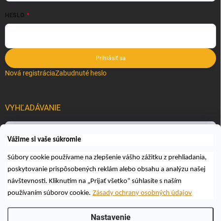
HESLO
Prihlásiť sa
Nová registrácia
Zabudnuté heslo
VYHĽADÁVANIE
Hľadať
Vážime si vaše súkromie
Súbory cookie používame na zlepšenie vášho zážitku z prehliadania,
poskytovanie prispôsobených reklám alebo obsahu a analýzu našej
návštevnosti. Kliknutím na „Prijať všetko“ súhlasíte s naším
používaním súborov cookie.
Zásady ochrany osobných údajov
Copyright 2026
Včelárske a poľovnícke potreby AUTOSPOL O.K., s.r.o.
.
Nastavenie
Všetky práva vyhradené.
Upraviť nastavenie cookies