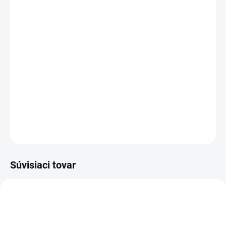
Tenký a odolný obojok Garmin Alpha TT 25 univerzálnej veľkosti,
ktorý vám pomôže s výcvikom a sledovaním psa akéhokoľvek
plemena.
Stránky o produkte:
https://alpha.garmin.sk/
DETAILNÉ INFORMÁCIE
OPÝTAŤ SA
Súvisiaci tovar