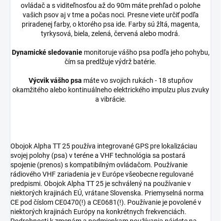
ovládač a s viditeľnosťou až do 90m máte prehľad o polohe
vašich psov aj v tme a počas noci. Presne viete určiť podľa
priradenej farby, o ktorého psa ide. Farby sú žltá, magenta,
tyrkysová, biela, zelená, červená alebo modrá.
Dynamické sledovanie
monitoruje vášho psa podľa jeho pohybu,
čím sa predlžuje výdrž batérie.
Výcvik vášho psa
máte vo svojich rukách - 18 stupňov
okamžitého alebo kontinuálneho elektrického impulzu plus zvuky
a vibrácie.
Obojok Alpha TT 25 používa integrované GPS pre lokalizáciau
svojej polohy (psa) v teréne a VHF technológia sa postará
spojenie (prenos) s kompatibilným ovládačom. Používanie
rádiového VHF zariadenia je v Európe všeobecne regulované
predpismi. Obojok Alpha TT 25 je schválený na používanie v
niektorých krajinách EÚ, vrátane Slovenska. Priemyselná norma
CE pod číslom CE0470(!) a CE0681(!). Používanie je povolené v
niektorých krajinách Európy na konkrétnych frekvenciách.
Podrobnosti k zmenám a podmienkam používania nájdete na