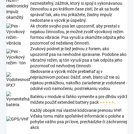
neznesiteľný, zážitok, ktorý si spojí s vykonávanou
činnosťou a po krátkom čase zistí, že ak sa bude
správať tak, ako mu prikážete, žiadny impulz
nedostane a výcvik je úspešný.
Ak chcete svojho psa len upozorniť, aby prestal s
nejakou činnosťou, je možné zvoliť výcvikový režim
formou vibrácie. Psa vyruší a okamžite odpúta jeho
pozornosť od neželanej činnosti.
Zvukový podnet je tiež jednou z foriem, ako
upozorniť psa na nevhodné správanie. Podobne ako
vibračný režim, aj tón vyruší psa a tak odpúta jeho
pozornosť od nevhodnej činnosti.
Sledovanie a výcvik môže prebiehať aj v
nepriaznivom počasí. Dážď, sneh, blato už nie sú
nijakou prekážkou, nakoľko zariadenie je vodotesné -
odolné voči namočeniu, postriekaniu vodou.
Batériu v module si ľahko vymeníte a pre dlhšiu výdrž
môžete použiť extended battery pack
> > > > >
.
Každý obojok má vlastné kódovanie prenosu VHF.
Vďaka tomu máte spoľahlivé informácie o polohe a
pohybe vášho psa pri love, prechádzke či záchrannej
akcii.