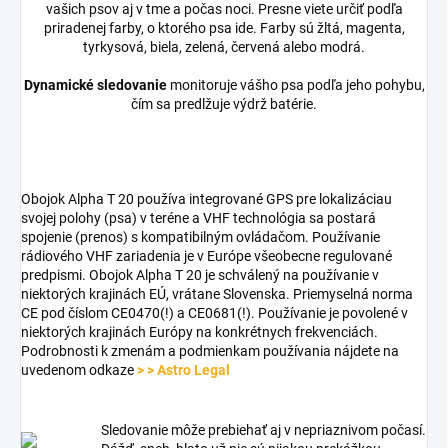
vašich psov aj v tme a počas noci. Presne viete určiť podľa
priradenej farby, o ktorého psa ide. Farby sú žltá, magenta,
tyrkysová, biela, zelená, červená alebo modrá.
Dynamické sledovanie
monitoruje vášho psa podľa jeho pohybu,
čím sa predlžuje výdrž batérie.
Obojok Alpha T 20 používa integrované GPS pre lokalizáciau
svojej polohy (psa) v teréne a VHF technológia sa postará
spojenie (prenos) s kompatibilným ovládačom. Používanie
rádiového VHF zariadenia je v Európe všeobecne regulované
predpismi. Obojok Alpha T 20 je schválený na používanie v
niektorých krajinách EÚ, vrátane Slovenska. Priemyselná norma
CE pod číslom CE0470(!) a CE0681(!). Používanie je povolené v
niektorých krajinách Európy na konkrétnych frekvenciách.
Podrobnosti k zmenám a podmienkam používania nájdete na
uvedenom odkaze
> > Astro Legal
Sledovanie môže prebiehať aj v nepriaznivom počasí.