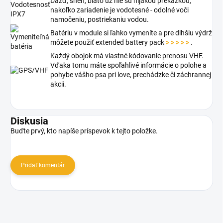
Dážď, sneh, blato už nie sú nijakou prekážkou,
nakoľko zariadenie je vodotesné - odolné voči
namočeniu, postriekaniu vodou.
Batériu v module si ľahko vymeníte a pre dlhšiu výdrž
môžete použiť extended battery pack
> > > > >
.
Každý obojok má vlastné kódovanie prenosu VHF.
Vďaka tomu máte spoľahlivé informácie o polohe a
pohybe vášho psa pri love, prechádzke či záchrannej
akcii.
Diskusia
Buďte prvý, kto napíše príspevok k tejto položke.
Pridať komentár