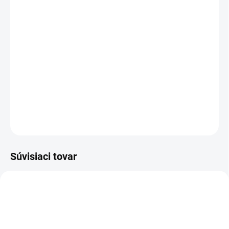
Tenký a odolný obojok Garmin Alpha T 20 univerzálnej veľkosti,
ktorý vám pomôže so sledovaním psa akéhokoľvek plemena.
Stránky o produkte:
https://alpha.garmin.sk/
DETAILNÉ INFORMÁCIE
OPÝTAŤ SA
Súvisiaci tovar