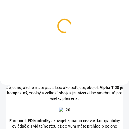
NA DOTAZ
Garmin Alpha 300
prijímač a ovládač
799 €
Do košíka
Je jedno, akého máte psa alebo ako poľujete, obojok
Alpha T 20
je
kompaktný, odolný a veľkosť obojka je univerzálne navrhnutá pre
všetky plemená.
Farebné LED kontrolky
aktivujete priamo cez váš kompatibilný
ovládač a s viditeľnosťou až do 90m máte prehľad o polohe