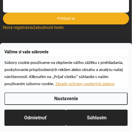
Prihlásiť sa
Nová registrácia
Zabudnuté heslo
VYHĽADÁVANIE
Vážime si vaše súkromie
Hľadať
Súbory cookie používame na zlepšenie vášho zážitku z prehliadania,
poskytovanie prispôsobených reklám alebo obsahu a analýzu našej
návštevnosti. Kliknutím na „Prijať všetko“ súhlasíte s naším
používaním súborov cookie.
Zásady ochrany osobných údajov
Nastavenie
Copyright 2026
Včelárske a poľovnícke potreby AUTOSPOL O.K., s.r.o.
.
Všetky práva vyhradené.
Upraviť nastavenie cookies
Odmietnuť
Súhlasím
Vytvoril Shoptet