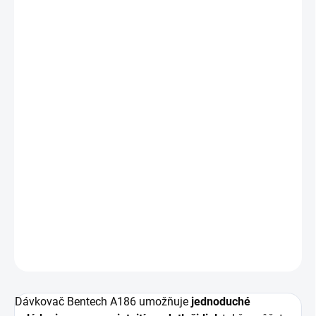
MOŽNOSTI
DORUČENIA
−
+
Pridať do košíka
Bentech A186 je automatický dávkovač krmiva je mačky
a psov s veľkou kapacitou až 6 litrov krmiva, vďaka
ktorému si môžete byť istý, že váš domáci miláčik bude
pravidelne kŕmený aj počas vašej neprítomnosti. Stačí
naplniť zásobník na krmivo a nastaviť požadovaný čas
kŕmenia.
DETAILNÉ INFORMÁCIE
OPÝTAŤ SA
Dávkovač Bentech A186 umožňuje
jednoduché