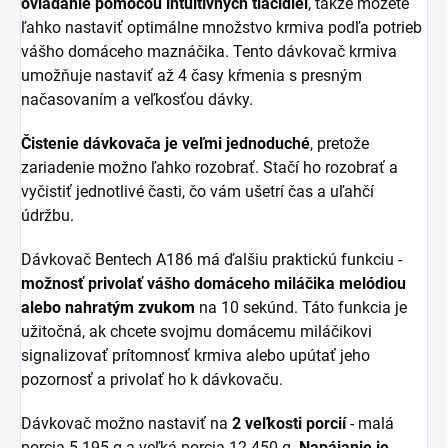
ovládanie pomocou intuitívnych tlačidiel
, takže môžete
ľahko nastaviť optimálne množstvo krmiva podľa potrieb
vášho domáceho maznáčika. Tento dávkovač krmiva
umožňuje nastaviť až 4 časy kŕmenia s presným
načasovaním a veľkosťou dávky.
Čistenie dávkovača je veľmi jednoduché
, pretože
zariadenie možno ľahko rozobrať. Stačí ho rozobrať a
vyčistiť jednotlivé časti, čo vám ušetrí čas a uľahčí
údržbu.
Dávkovač Bentech A186 má ďalšiu praktickú funkciu -
možnosť privolať vášho domáceho miláčika melódiou
alebo nahratým zvukom
na 10 sekúnd. Táto funkcia je
užitočná, ak chcete svojmu domácemu miláčikovi
signalizovať prítomnosť krmiva alebo upútať jeho
pozornosť a privolať ho k dávkovaču.
Dávkovač možno nastaviť na
2 veľkosti porcií
- malá
porcia 5-195 g a veľká porcia 12-450 g.
Napájanie je