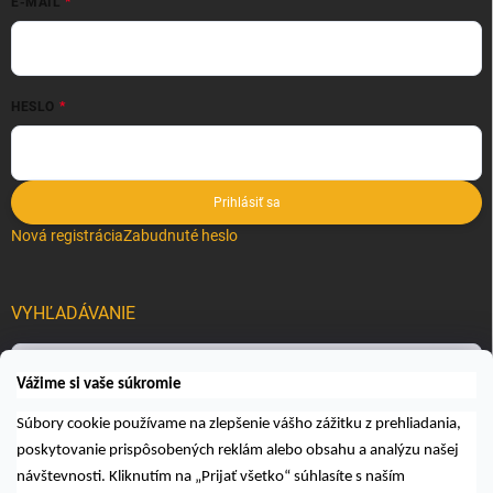
E-MAIL
HESLO
Prihlásiť sa
Nová registrácia
Zabudnuté heslo
VYHĽADÁVANIE
Hľadať
Vážime si vaše súkromie
Súbory cookie používame na zlepšenie vášho zážitku z prehliadania,
poskytovanie prispôsobených reklám alebo obsahu a analýzu našej
návštevnosti. Kliknutím na „Prijať všetko“ súhlasíte s naším