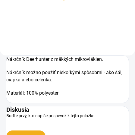
89,90 €
Detail
Nákrčník Deerhunter z mäkkých mikrovlákien.
Nákrčník možno použiť niekoľkými spôsobmi - ako šál,
čiapka alebo čelenka.
Materiál: 100% polyester
Diskusia
Buďte prvý, kto napíše príspevok k tejto položke.