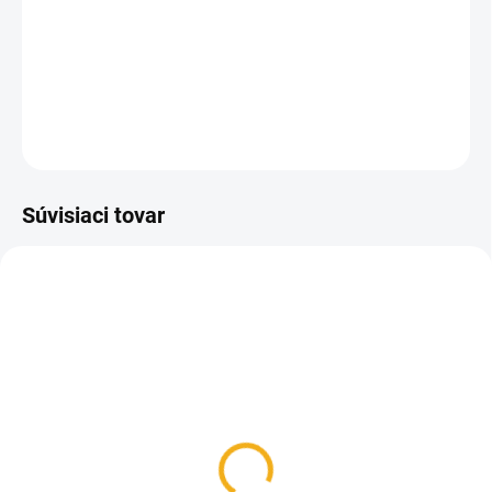
Tenký nákrčník s logom Deerhunter.
DETAILNÉ INFORMÁCIE
OPÝTAŤ SA
Súvisiaci tovar
SKLADOM
Deerhunter Bunda
Norden Insulated Fleece