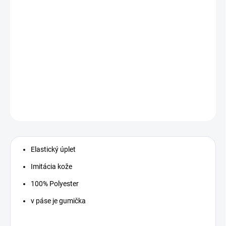
−
+
Pridať do košíka
Elegantná a pohodlná sukňa z materiálu, ktorý
napodobňuje kožu pre poľovníčky a nežné polovičky
poľovníkov.
DETAILNÉ INFORMÁCIE
OPÝTAŤ SA
Elastický úplet
Imitácia kože
100% Polyester
v páse je gumička