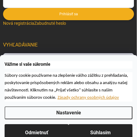
Prihlásiť sa
Nová registrácia
Zabudnuté heslo
VYHĽADÁVANIE
Hľadať
Vážime si vaše súkromie
Súbory cookie používame na zlepšenie vášho zážitku z prehliadania,
poskytovanie prispôsobených reklám alebo obsahu a analýzu našej
návštevnosti. Kliknutím na „Prijať všetko“ súhlasíte s naším
používaním súborov cookie.
Zásady ochrany osobných údajov
Copyright 2026
Včelárske a poľovnícke potreby AUTOSPOL O.K., s.r.o.
.
Nastavenie
Všetky práva vyhradené.
Upraviť nastavenie cookies
Vytvoril Shoptet
Odmietnuť
Súhlasím