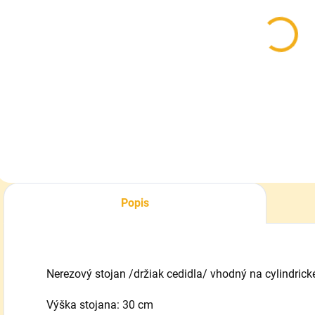
Cedník
plastový
cylindrický
19x24 cm
8,50 €
Do košíka
Popis
Nerezový stojan /držiak cedidla/ vhodný na cylindric
Výška stojana: 30 cm