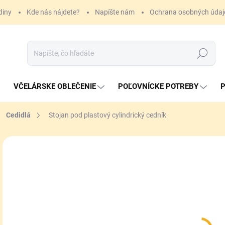
diny
Kde nás nájdete?
Napíšte nám
Ochrana osobných údaj
Hľadať
VČELÁRSKE OBLEČENIE
POĽOVNÍCKE POTREBY
P
Cedidlá
Stojan pod plastový cylindrický cedník
26
Jedn
SK
cena
MÔŽ
DO:
11.
MOŽ
DOR