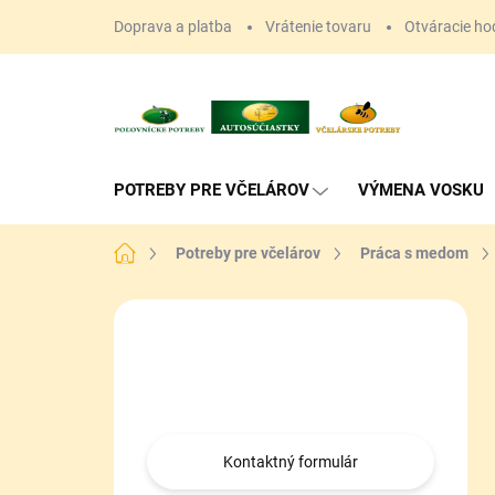
Prejsť
Doprava a platba
Vrátenie tovaru
Otváracie ho
na
obsah
POTREBY PRE VČELÁROV
VÝMENA VOSKU
Domov
Potreby pre včelárov
Práca s medom
B
o
Máte otázku?
č
n
Obráťte sa na nás.
ý
p
a
Kontaktný formulár
n