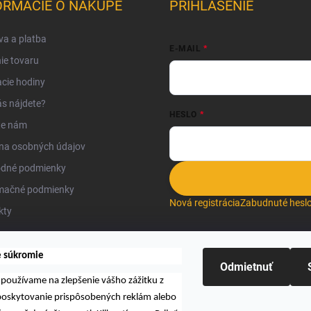
ORMÁCIE O NÁKUPE
PRIHLÁSENIE
a a platba
E-MAIL
ie tovaru
cie hodiny
s nájdete?
HESLO
te nám
na osobných údajov
dné podmienky
mačné podmienky
Nová registrácia
Zabudnuté hesl
kty
e súkromie
Odmietnuť
používame na zlepšenie vášho zážitku z
Hľadať
 poskytovanie prispôsobených reklám alebo