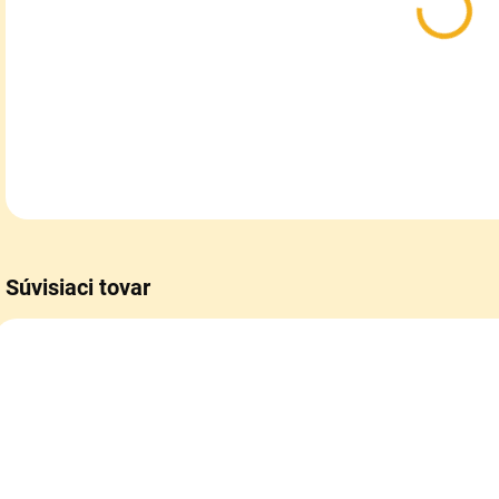
DETA
Súvisiaci tovar
SKLADOM