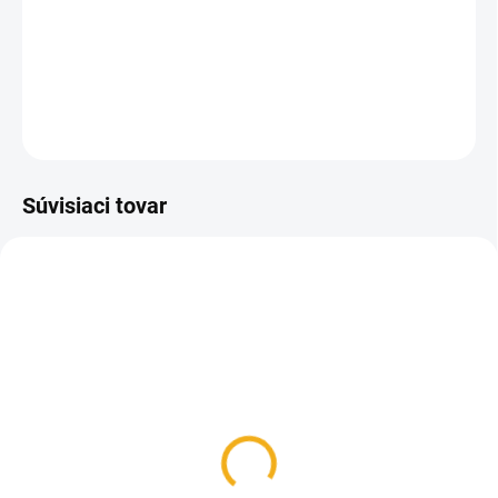
Rovný dvojitý cedník na cedenie medu s uškami a
priemerom 23,5 cm.
DETAILNÉ INFORMÁCIE
OPÝTAŤ SA
Súvisiaci tovar
SKLADOM
Výklz plastový veľký 8
cestný