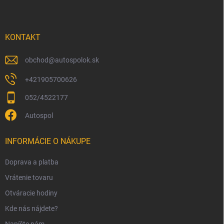
p
ä
t
i
KONTAKT
e
obchod
@
autospolok.sk
+421905700626
052/4522177
Autospol
INFORMÁCIE O NÁKUPE
Doprava a platba
Vrátenie tovaru
Otváracie hodiny
Kde nás nájdete?
Napíšte nám