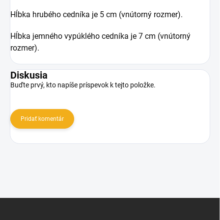
Hĺbka hrubého cedníka je 5 cm (vnútorný rozmer).
Hĺbka jemného vypúklého cedníka je 7 cm (vnútorný
rozmer).
Diskusia
Buďte prvý, kto napíše príspevok k tejto položke.
Pridať komentár
Z
á