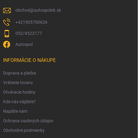
e
obchod
@
autospolok.sk
+421905700626
052/4522177
Autospol
INFORMÁCIE O NÁKUPE
Doprava a platba
Vrátenie tovaru
Otváracie hodiny
Kde nás nájdete?
Napíšte nám
Ochrana osobných údajov
Obchodné podmienky