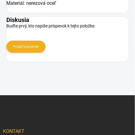
Materiál: nerezová oceľ
Diskusia
Buďte prvý, kto napíše príspevok k tejto položke.
Pridať komentár
Z
á
p
ä
t
i
KONTAKT