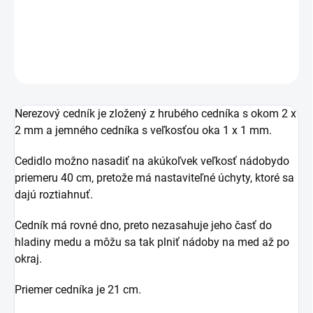
Cedník slúži na filtráciu medu od nečistôt pri vytáčaní.
DETAILNÉ INFORMÁCIE
OPÝTAŤ SA
Nerezový cedník je zložený z hrubého cedníka s okom 2 x
2 mm a jemného cedníka s veľkosťou oka 1 x 1 mm.
Cedidlo možno nasadiť na akúkoľvek veľkosť nádobydo
priemeru 40 cm, pretože má nastaviteľné úchyty, ktoré sa
dajú roztiahnuť.
Cedník má rovné dno, preto nezasahuje jeho časť do
hladiny medu a môžu sa tak plniť nádoby na med až po
okraj.
Priemer cedníka je 21 cm.