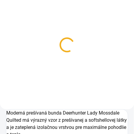
SKLADOM
SKLADOM
Dámske tričko
Dámske tričko
Deerhunter Lady Ella
Deerhunter Lady Ella
zelené
béžové
24,90 €
24,90 €
Detail
Detail
Moderná prešívaná bunda Deerhunter Lady Mossdale
Quilted má výrazný vzor z prešívanej a softshellovej látky
a je zateplená izolačnou vrstvou pre maximálne pohodlie