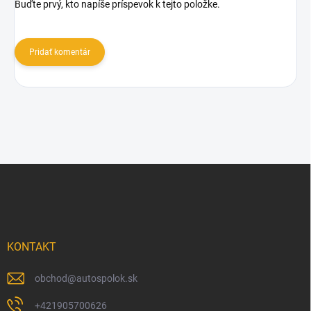
Buďte prvý, kto napíše príspevok k tejto položke.
Pridať komentár
Z
á
p
ä
t
i
KONTAKT
e
obchod
@
autospolok.sk
+421905700626