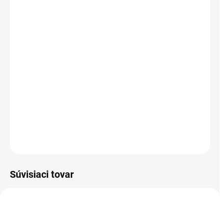
MÔŽEME DORUČIŤ DO:
ZVOĽTE VARIANT
MOŽNOSTI DORUČENIA
−
+
Pridať do košíka
Prešívaná bunda pre dámy poľovníčky a milovníčky
prírody je vhodná do miernej zimy alebo na prechodné
obdobie.
DETAILNÉ INFORMÁCIE
OPÝTAŤ SA
Súvisiaci tovar