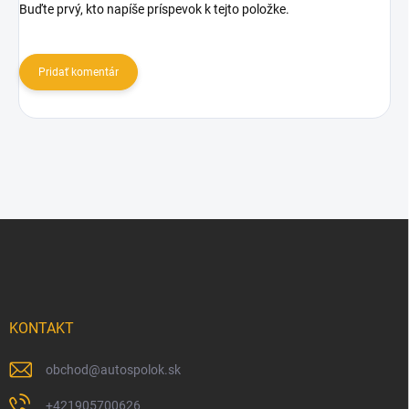
Buďte prvý, kto napíše príspevok k tejto položke.
Pridať komentár
Z
á
p
ä
t
i
KONTAKT
e
obchod
@
autospolok.sk
+421905700626