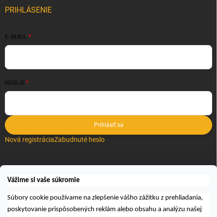
PRIHLÁSENIE
E-MAIL
HESLO
Prihlásiť sa
Nová registrácia
Zabudnuté heslo
VYHĽADÁVANIE
Vážime si vaše súkromie
Hľadať
Súbory cookie používame na zlepšenie vášho zážitku z prehliadania,
poskytovanie prispôsobených reklám alebo obsahu a analýzu našej