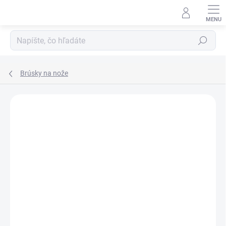
Prejsť
na
obsah
Hľadať
Brúsky na nože
ZNAČKA:
VICTORINOX