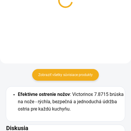
Venado s pílkou 376
94,90 €
NH1Z
Do košíka
47,40 €
Do košíka
Zobraziť všetky súvisiace produkty
Efektívne ostrenie nožov
: Victorinox 7.8715 brúska
na nože - rýchla, bezpečná a jednoduchá údržba
ostria pre každú kuchyňu.
Diskusia