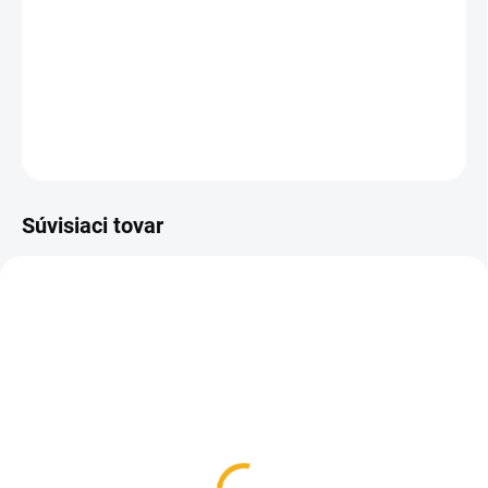
Mimoriadne obľúbená brúska na kuchynské a čiastočne
aj vreckové nože. Má tvarovanú rukovať, ktorá zabezpečuje
jednoduchú manipuláciu a zároveň aj dostatočnú ochranu rúk.
DETAILNÉ INFORMÁCIE
OPÝTAŤ SA
Súvisiaci tovar
SKLADOM
SKLADOM
Victorinox RescueTool
Lovecká dýka Mikov