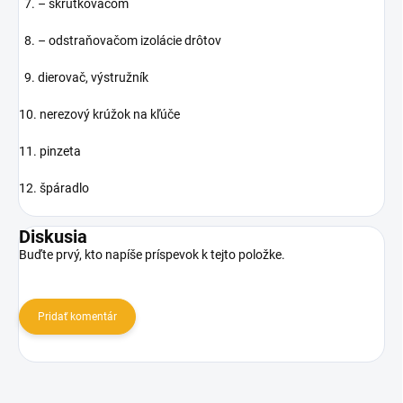
7. – skrutkovačom
8. – odstraňovačom izolácie drôtov
9. dierovač, výstružník
10. nerezový krúžok na kľúče
11. pinzeta
12. špáradlo
Diskusia
Buďte prvý, kto napíše príspevok k tejto položke.
Pridať komentár