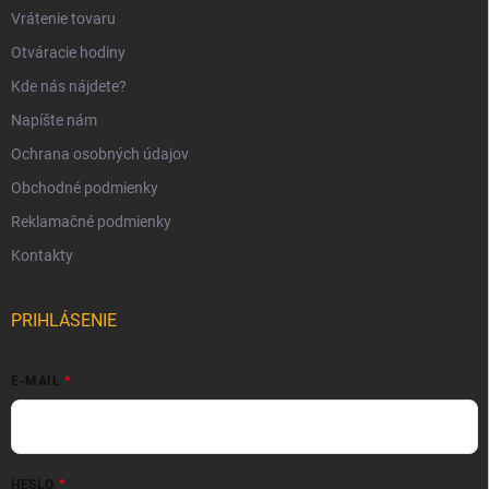
Vrátenie tovaru
Otváracie hodiny
Kde nás nájdete?
Napíšte nám
Ochrana osobných údajov
Obchodné podmienky
Reklamačné podmienky
Kontakty
PRIHLÁSENIE
E-MAIL
HESLO