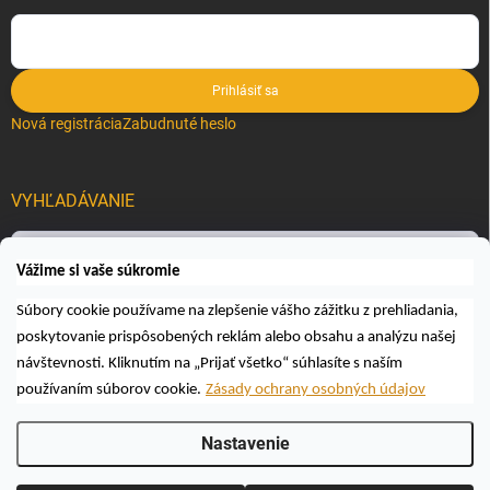
Prihlásiť sa
Nová registrácia
Zabudnuté heslo
VYHĽADÁVANIE
Hľadať
Vážime si vaše súkromie
Súbory cookie používame na zlepšenie vášho zážitku z prehliadania,
poskytovanie prispôsobených reklám alebo obsahu a analýzu našej
návštevnosti. Kliknutím na „Prijať všetko“ súhlasíte s naším
používaním súborov cookie.
Zásady ochrany osobných údajov
Copyright 2026
Včelárske a poľovnícke potreby AUTOSPOL O.K., s.r.o.
.
Nastavenie
Všetky práva vyhradené.
Upraviť nastavenie cookies
Vytvoril Shoptet