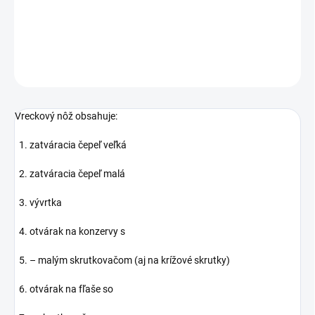
Vreckový nôž veľkosti 91 mm. Obsahuje 12 funkcií.
DETAILNÉ INFORMÁCIE
OPÝTAŤ SA
Vreckový nôž obsahuje:
1. zatváracia čepeľ veľká
2. zatváracia čepeľ malá
3. vývrtka
4. otvárak na konzervy s
5. – malým skrutkovačom (aj na krížové skrutky)
6. otvárak na fľaše so