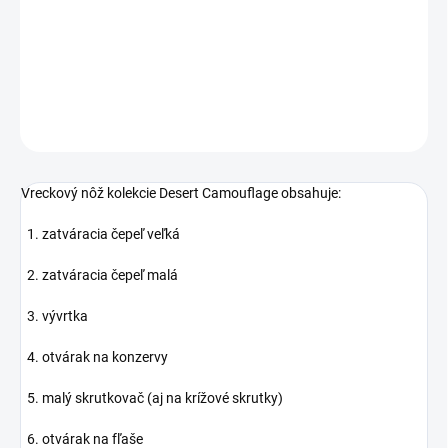
Vreckový nôž veľkosti 91 mm. Obsahuje 15 funkcií.
DETAILNÉ INFORMÁCIE
OPÝTAŤ SA
Vreckový nôž kolekcie Desert Camouflage obsahuje:
1. zatváracia čepeľ veľká
2. zatváracia čepeľ malá
3. vývrtka
4. otvárak na konzervy
5. malý skrutkovač (aj na krížové skrutky)
6. otvárak na fľaše