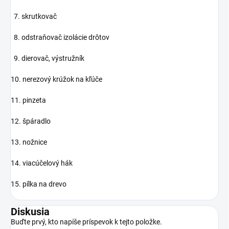
7. skrutkovač
8. odstraňovač izolácie drôtov
9. dierovač, výstružník
10. nerezový krúžok na kľúče
11. pinzeta
12. špáradlo
13. nožnice
14. viacúčelový hák
15. pílka na drevo
Diskusia
Buďte prvý, kto napíše príspevok k tejto položke.