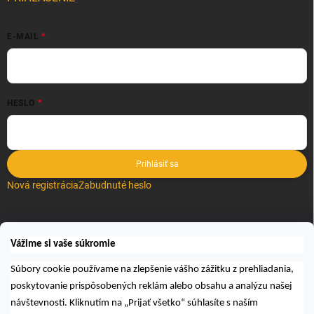
E-MAIL
HESLO
Prihlásiť sa
Nová registrácia
Zabudnuté heslo
VYHĽADÁVANIE
Vážime si vaše súkromie
Hľadať
Súbory cookie používame na zlepšenie vášho zážitku z prehliadania,
poskytovanie prispôsobených reklám alebo obsahu a analýzu našej
návštevnosti. Kliknutím na „Prijať všetko“ súhlasíte s naším