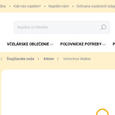
diny
Kde nás nájdete?
Napíšte nám
Ochrana osobných údaj
Hľadať
VČELÁRSKE OBLEČENIE
POĽOVNÍCKE POTREBY
P
Švajčiarske nože
84mm
Victorinox Walker
ZNAČKA:
VICTORINOX
15
Jedn
VY
cena
MOŽ
DOR