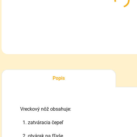
Vrec
DETA
Popis
Vreckový nôž obsahuje:
1. zatváracia čepeľ
2. otvárak na fľaše