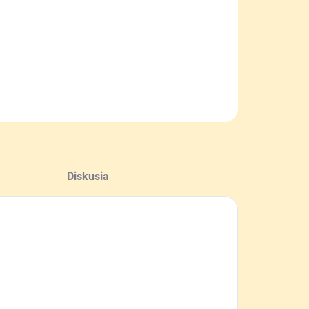
kový nôž veľkosti 84 mm. Obsahuje 9 funkcií.
ILNÉ INFORMÁCIE
OPÝTAŤ SA
Diskusia