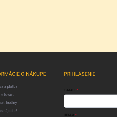
ORMÁCIE O NÁKUPE
PRIHLÁSENIE
a a platba
E-MAIL
ie tovaru
cie hodiny
s nájdete?
HESLO