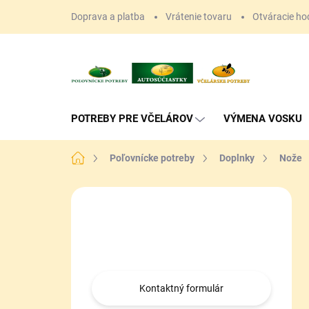
Prejsť
Doprava a platba
Vrátenie tovaru
Otváracie ho
na
obsah
POTREBY PRE VČELÁROV
VÝMENA VOSKU
Domov
Poľovnícke potreby
Doplnky
Nože
B
o
Máte otázku?
č
n
Obráťte sa na nás.
ý
p
a
Kontaktný formulár
n