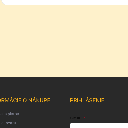
ORMÁCIE O NÁKUPE
PRIHLÁSENIE
a a platba
E-MAIL
ie tovaru