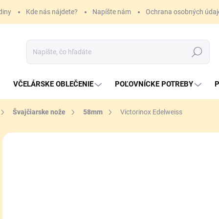
diny
Kde nás nájdete?
Napíšte nám
Ochrana osobných údaj
Hľadať
VČELÁRSKE OBLEČENIE
POĽOVNÍCKE POTREBY
P
Švajčiarske nože
58mm
Victorinox Edelweiss
ZNAČKA:
VICTORINOX
22
Jedn
SK
cena
MÔŽ
DO:
10.