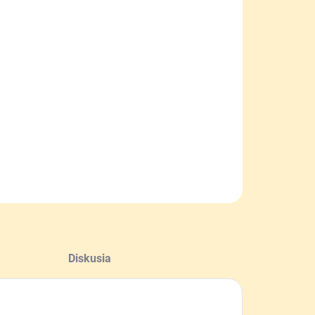
NOSTI
UČENIA
−
+
Pridať do košíka
ckový nôž veľkosti 58 mm vhodný ako prívesok na
e. Obsahuje 7 funkcií.
ILNÉ INFORMÁCIE
OPÝTAŤ SA
Diskusia