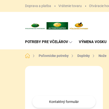
Prejsť
Doprava a platba
Vrátenie tovaru
Otváracie ho
na
obsah
POTREBY PRE VČELÁROV
VÝMENA VOSKU
Domov
Poľovnícke potreby
Doplnky
Nože
B
o
Máte otázku?
č
n
Obráťte sa na nás.
ý
p
a
Kontaktný formulár
n