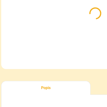
MOŽ
DOR
Vre
kľúč
DETA
Popis