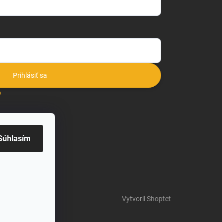
Prihlásiť sa
o
Súhlasím
Vytvoril Shoptet