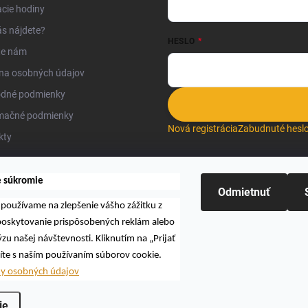
cie hodiny
s nájdete?
HESLO
te nám
na osobných údajov
dné podmienky
mačné podmienky
Nová registrácia
Zabudnuté hesl
kty
e súkromie
Odmietnuť
používame na zlepšenie vášho zážitku z
Hľadať
 poskytovanie prispôsobených reklám alebo
zu našej návštevnosti. Kliknutím na „Prijať
íte s naším používaním súborov cookie.
ny osobných údajov
L O.K., s.r.o.
. Všetky práva vyhradené.
Upraviť nastavenie cookies
ie