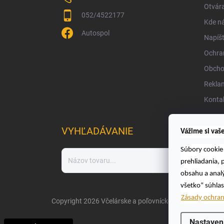
Otvára
052/4522177
Kde ná
Autospol
Napíš
Ochra
Obcho
Rekla
Konta
VYHĽADÁVANIE
Vážime si vaš
Súbory cookie 
prehliadania,
obsahu a analý
všetko“ súhlas
Zásady ochra
Copyright 2026
Včelárske a poľovnícke potreby AUTOSPO
Nastaven