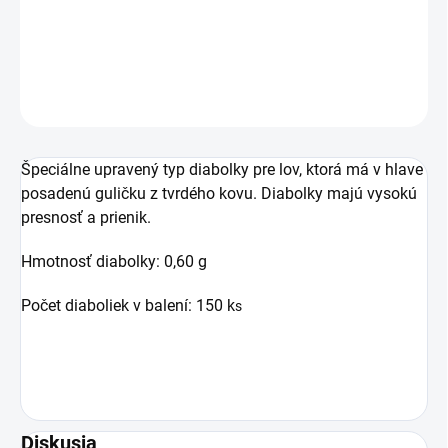
Špeciálne upravený typ diabolky pre lov.
DETAILNÉ INFORMÁCIE
OPÝTAŤ SA
Špeciálne upravený typ diabolky pre lov, ktorá má v hlave
posadenú guličku z tvrdého kovu. Diabolky majú vysokú
presnosť a prienik.
Hmotnosť diabolky: 0,60 g
Počet diaboliek v balení: 150 k
s
Diskusia