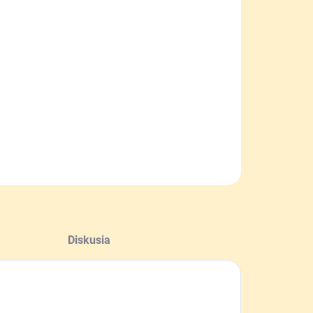
NOSTI
UČENIA
−
+
Pridať do košíka
ky do vzduchovky s priemerom 4,5 mm.
ILNÉ INFORMÁCIE
OPÝTAŤ SA
Diskusia