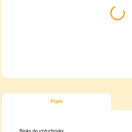
MOŽ
DOR
Bro
DETA
Popis
Broky do vzduchovky.