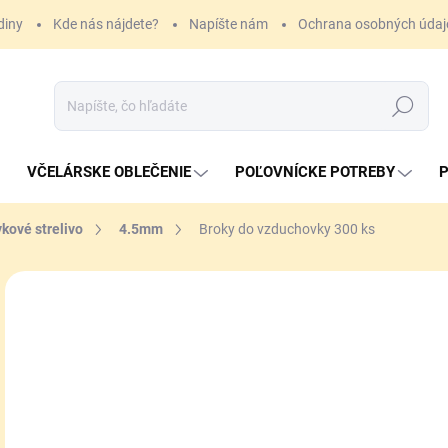
diny
Kde nás nájdete?
Napíšte nám
Ochrana osobných údaj
Hľadať
VČELÁRSKE OBLEČENIE
POĽOVNÍCKE POTREBY
P
kové strelivo
4.5mm
Broky do vzduchovky 300 ks
ZNAČKA:
KOVOHUTĚ PŘÍBRAM
3,
Jedn
SK
cena
MÔŽ
DO:
11.