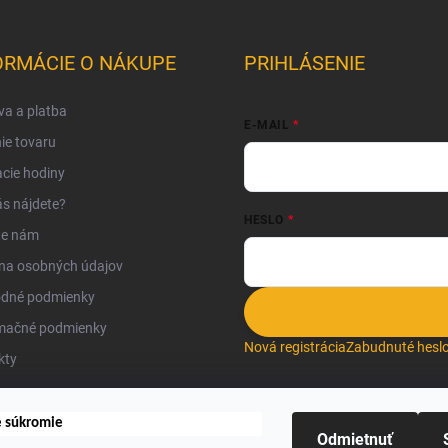
ORMÁCIE O NÁKUPE
PRIHLÁSENIE
a a platba
E-MAIL
ie tovaru
cie hodiny
s nájdete?
HESLO
te nám
na osobných údajov
dné podmienky
mačné podmienky
Nová registrácia
Zabudnuté hesl
kty
e súkromie
Odmietnuť